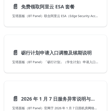
📄️
免费领取阿里云 ESA 套餐
宝塔面板（BT Panel）联合阿里云 ESA（Edge Security Acceleration）推出免费套餐活动，免费领取中国大陆 CDN 加速与基础安全防护，让站点提速更简单、更省心。
📄️
砺行计划申请入口调整及续期说明
宝塔面板（BT Panel）「砺行计划」（学生计划）申请入口与资格续期流程的最新调整公告，明确统一的新申请地址、所需证明材料、续期操作步骤以及历史申请用户的过渡安排。
📄️
2026 年 1 月 7 日服务异常说明与补偿公告
宝塔面板（BT Panel）官网于 2026 年 1 月 7 日因机房网络故障导致云端服务异常的说明，含故障复盘与面向受影响用户的商用 SSL 证书、专业版折扣券、域名补偿方案。