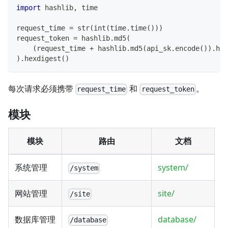
import
 hashlib
,
 time
request_time 
=
str
(
int
(
time
.
time
(
)
)
)
request_token 
=
 hashlib
.
md5
(
(
request_time 
+
 hashlib
.
md5
(
api_sk
.
encode
(
)
)
.
hex
)
.
hexdigest
(
)
每次请求必须携带
和
。
request_time
request_token
模块
模块
路由
文档
系统管理
system/
/system
网站管理
site/
/site
数据库管理
database/
/database