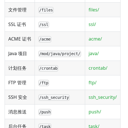
文件管理
files/
/files
SSL 证书
ssl/
/ssl
ACME 证书
acme/
/acme
Java 项目
java/
/mod/java/project/
计划任务
crontab/
/crontab
FTP 管理
ftp/
/ftp
SSH 安全
ssh_security/
/ssh_security
消息推送
push/
/push
后台任务
task/
/task