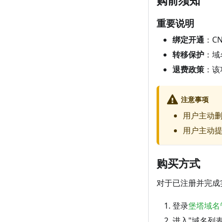
购前须知
重要说明
绑定开通
：C
转移保护
：域
退费政策
：该
注意事项
用户主动删
用户主动
购买方式
对于已注册并完成实
登录
堡塔域名
进入"域名列表