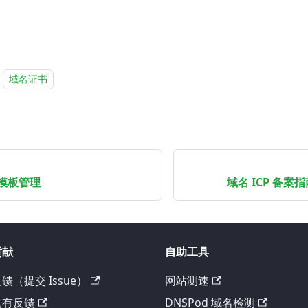
域名证书
模板管理
域名 ICP 备
贡献
自助工具
馈（提交 Issue）
网站测速
已有反馈
DNSPod 域名检测