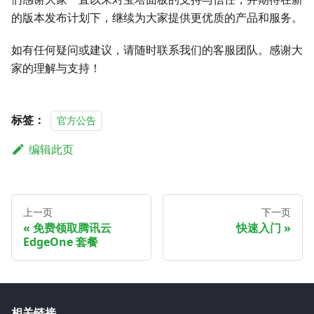
的版本发布计划下，继续为大家提供更优质的产品和服务。
如有任何疑问或建议，请随时联系我们的客服团队。感谢大
家的理解与支持！
标签：
官方公告
编辑此页
上一页
下一页
免费领取腾讯云
快速入门
EdgeOne 套餐
相关链接