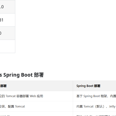
.0
81
0
s Spring Boot 部署