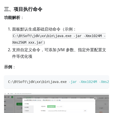
三、项目执行命令
功能解析
：
面板默认生成基础启动命令（示例：
C:\BtSoft\jdk\xx\bin\java.exe -jar -Xmx1024M -
）
Xms256M xxx.jar
支持自定义命令，可添加 JVM 参数、指定外置配置文
件等优化项
示例
：
C:
\
BtSoft
\
jdk
\
xx
\
bin
\
java.exe 
-jar
-Xmx1024M
-Xms256